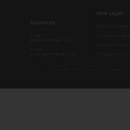
Note Legali
Assistenza
Utilizzo di Cookie
E-mail:
Informativa sulla 
assistenza@raleri.com
Condizioni d'uso d
E-mail:
progettazione@raleri.com
Dichiarazione Con
© Copyright 2008 Raleri s.r.l. - socio unico - SL Via Francesco de