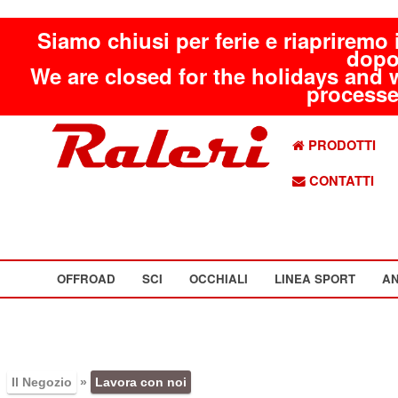
Siamo chiusi per ferie e riapriremo 
dopo
We are closed for the holidays and 
processed
PRODOTTI
CONTATTI
OFFROAD
SCI
OCCHIALI
LINEA SPORT
AN
Il Negozio
»
Lavora con noi