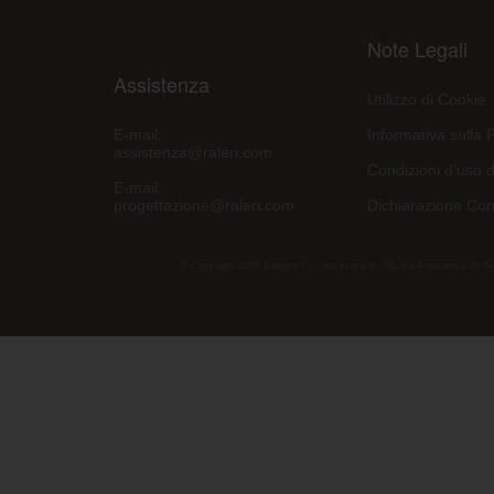
Note Legali
Assistenza
Utilizzo di Cookie
E-mail:
Informativa sulla 
assistenza@raleri.com
Condizioni d'uso d
E-mail:
progettazione@raleri.com
Dichiarazione Con
© Copyright 2008 Raleri s.r.l. - socio unico - SL Via Francesco de