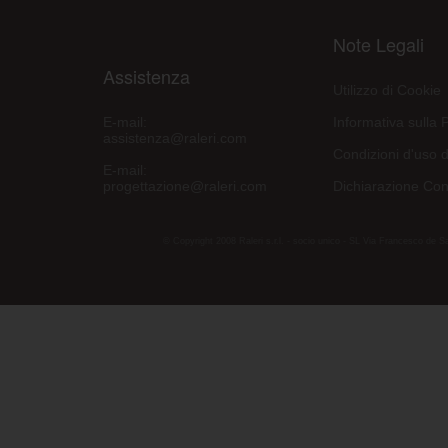
Note Legali
Assistenza
Utilizzo di Cookie
E-mail:
Informativa sulla 
assistenza@raleri.com
Condizioni d'uso d
E-mail:
progettazione@raleri.com
Dichiarazione Con
© Copyright 2008 Raleri s.r.l. - socio unico - SL Via Francesco de