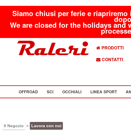
Siamo chiusi per ferie e riapriremo 
dopo
We are closed for the holidays and 
processed
PRODOTTI
CONTATTI
OFFROAD
SCI
OCCHIALI
LINEA SPORT
AN
Il Negozio
»
Lavora con noi