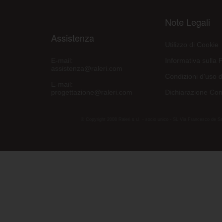
Note Legali
Assistenza
Utilizzo di Cookie
E-mail:
Informativa sulla 
assistenza@raleri.com
Condizioni d'uso d
E-mail:
progettazione@raleri.com
Dichiarazione Con
© Copyright 2008 Raleri s.r.l. - socio unico - SL Via Francesco de