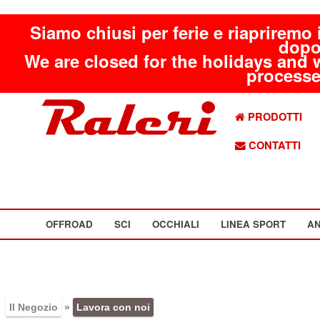
Siamo chiusi per ferie e riapriremo 
dopo
We are closed for the holidays and 
processed
PRODOTTI
CONTATTI
OFFROAD
SCI
OCCHIALI
LINEA SPORT
AN
Il Negozio
»
Lavora con noi