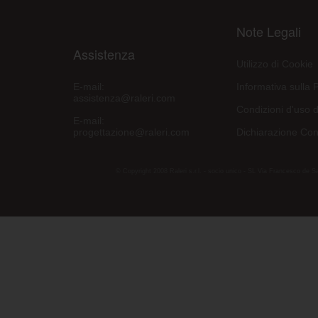
Note Legali
Assistenza
Utilizzo di Cookie
E-mail:
Informativa sulla 
assistenza@raleri.com
Condizioni d'uso d
E-mail:
progettazione@raleri.com
Dichiarazione Con
© Copyright 2008 Raleri s.r.l. - socio unico - SL Via Francesco de