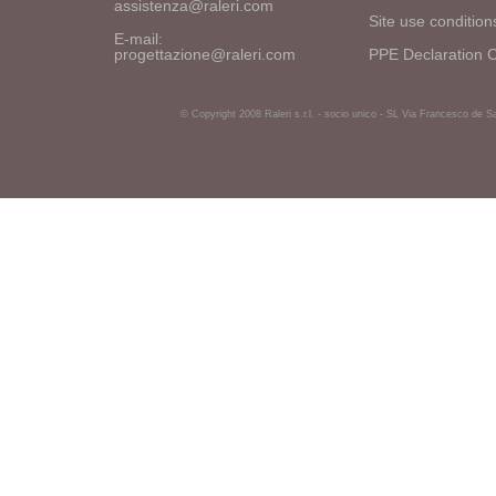
assistenza@raleri.com
Site use condition
E-mail:
progettazione@raleri.com
PPE Declaration 
© Copyright 2008 Raleri s.r.l. - socio unico - SL Via Francesco de