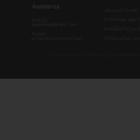
Assistenza
Utilizzo di Cookie
Informativa sulla 
E-mail:
assistenza@raleri.com
Condizioni d'uso d
E-mail:
progettazione@raleri.com
Dichiarazione Con
© Copyright 2008 Raleri s.r.l. - socio unico - SL Via Francesco de