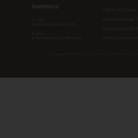
Assistenza
Utilizzo di Cookie
Informativa sulla 
E-mail:
assistenza@raleri.com
Condizioni d'uso d
E-mail:
progettazione@raleri.com
Dichiarazione Con
© Copyright 2008 Raleri s.r.l. - socio unico - SL Via Francesco de