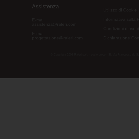
Assistenza
Utilizzo di Cookie
Informativa sulla 
E-mail:
assistenza@raleri.com
Condizioni d'uso d
E-mail:
progettazione@raleri.com
Dichiarazione Con
© Copyright 2008 Raleri s.r.l. - socio unico - SL Via Francesco de