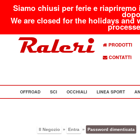
Siamo chiusi per ferie e riapriremo 
dopo
We are closed for the holidays and 
processed
PRODOTTI
CONTATTI
OFFROAD
SCI
OCCHIALI
LINEA SPORT
AN
Il Negozio
»
Entra
»
Password dimenticata