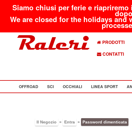
Siamo chiusi per ferie e riapriremo 
dopo
We are closed for the holidays and 
processed
PRODOTTI
CONTATTI
OFFROAD
SCI
OCCHIALI
LINEA SPORT
AN
Il Negozio
»
Entra
»
Password dimenticata