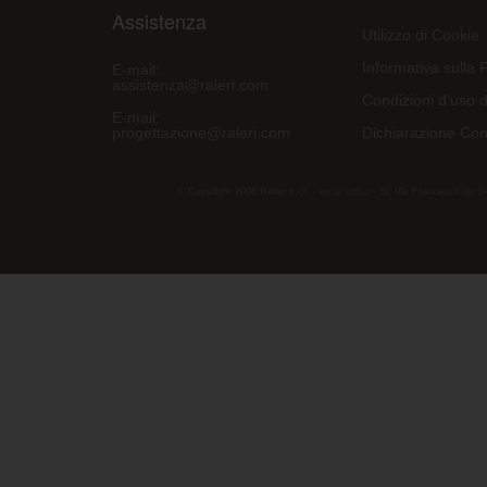
Assistenza
Utilizzo di Cookie
Informativa sulla 
E-mail:
assistenza@raleri.com
Condizioni d'uso d
E-mail:
progettazione@raleri.com
Dichiarazione Con
© Copyright 2008 Raleri s.r.l. - socio unico - SL Via Francesco de