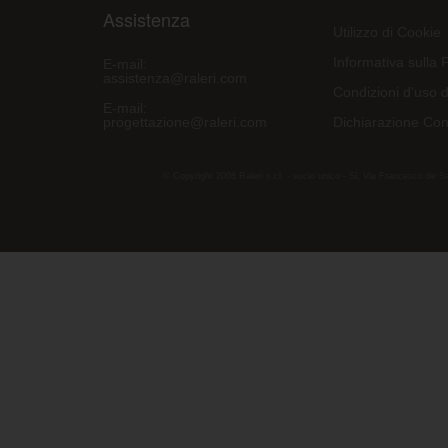
Assistenza
Utilizzo di Cookie
Informativa sulla 
E-mail:
assistenza@raleri.com
Condizioni d'uso d
E-mail:
progettazione@raleri.com
Dichiarazione Con
© Copyright 2008 Raleri s.r.l. - socio unico - SL Via Francesco de