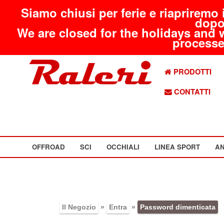
Siamo chiusi per ferie e riapriremo 
dopo
We are closed for the holidays and 
processed
PRODOTTI
CONTATTI
OFFROAD
SCI
OCCHIALI
LINEA SPORT
AN
Il Negozio
»
Entra
»
Password dimenticata