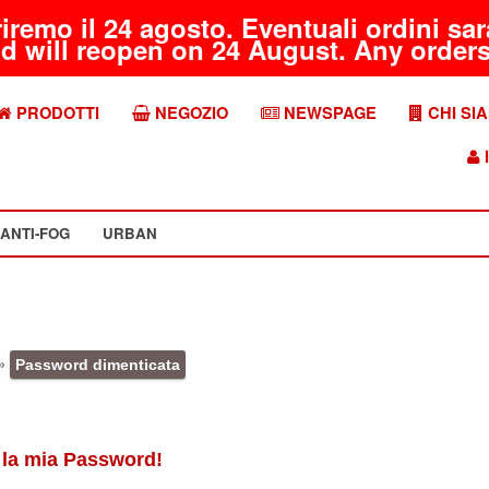
riremo il 24 agosto. Eventuali ordini s
d will reopen on 24 August. Any orders 
PRODOTTI
NEGOZIO
NEWSPAGE
CHI SI
I
ANTI-FOG
URBAN
»
Password dimenticata
 la mia Password!