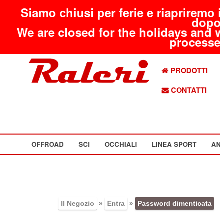
Siamo chiusi per ferie e riapriremo 
dopo
We are closed for the holidays and 
processed
PRODOTTI
CONTATTI
OFFROAD
SCI
OCCHIALI
LINEA SPORT
AN
Il Negozio
»
Entra
»
Password dimenticata