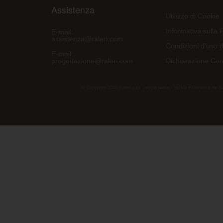
Assistenza
Utilizzo di Cookie
Informativa sulla 
E-mail:
assistenza@raleri.com
Condizioni d'uso d
E-mail:
progettazione@raleri.com
Dichiarazione Con
© Copyright 2008 Raleri s.r.l. - socio unico - SL Via Francesco de