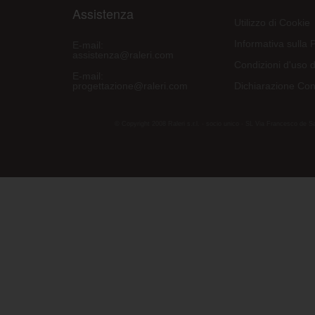
Assistenza
Utilizzo di Cookie
Informativa sulla 
E-mail:
assistenza@raleri.com
Condizioni d'uso d
E-mail:
progettazione@raleri.com
Dichiarazione Con
© Copyright 2008 Raleri s.r.l. - socio unico - SL Via Francesco de