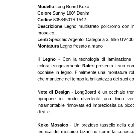
Modello
Long Board Koko
Colore
Sunny 180° Denim
Codice
805845019-1542
Descrizione
Legno multistrato policromo con ins
mosaico.
Lenti
Specchio Argento, Categoria 3, filtro UV400
Montatura
Legno fresato a mano
Il Legno
- Con la tecnologia di laminazione a
colorati singolarmente
Raleri
presenta il suo con
occhiale in legno. Finalmente una montatura ro
che mantiene nel tempo la brillantezza dei suoi col
Note di Design
- LongBoard è un occhiale tre
ripropone in modo divertente una linea ve
intramontabile rinnovata ed impreziosita da picc
di stile.
Koko Mosaico
- Un prezioso tassello della cult
tecnica del mosaico bizantino come la conosciam