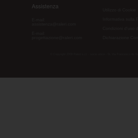
Assistenza
Utilizzo di Cookie
Informativa sulla 
E-mail:
assistenza@raleri.com
Condizioni d'uso d
E-mail:
progettazione@raleri.com
Dichiarazione Con
© Copyright 2008 Raleri s.r.l. - socio unico - SL Via Francesco de