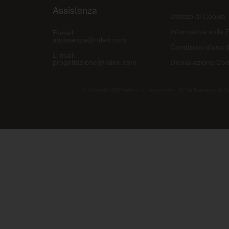
Assistenza
Utilizzo di Cookie
Informativa sulla 
E-mail:
assistenza@raleri.com
Condizioni d'uso d
E-mail:
progettazione@raleri.com
Dichiarazione Con
© Copyright 2008 Raleri s.r.l. - socio unico - SL Via Francesco de