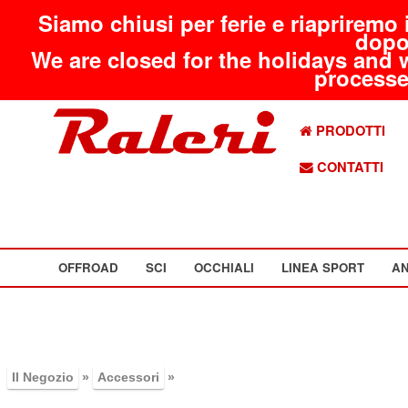
Siamo chiusi per ferie e riapriremo 
dopo
We are closed for the holidays and 
processed
PRODOTTI
CONTATTI
OFFROAD
SCI
OCCHIALI
LINEA SPORT
AN
Il Negozio
»
Accessori
»