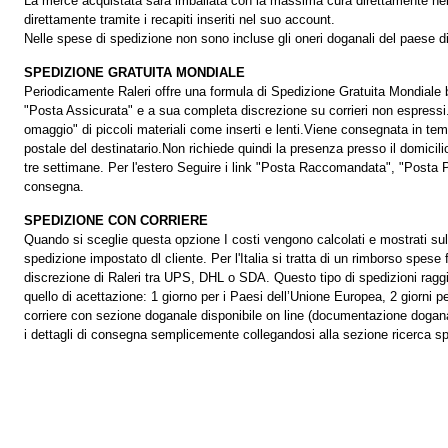
La merce acquistata sarà imballata con la massima cura direttamente nella
direttamente tramite i recapiti inseriti nel suo account.
Nelle spese di spedizione non sono incluse gli oneri doganali del paese d
SPEDIZIONE GRATUITA MONDIALE
Periodicamente Raleri offre una formula di Spedizione Gratuita Mondiale b
"Posta Assicurata" e a sua completa discrezione su corrieri non espressi.L
omaggio" di piccoli materiali come inserti e lenti.Viene consegnata in temp
postale del destinatario.Non richiede quindi la presenza presso il domici
tre settimane. Per l'estero Seguire i link "Posta Raccomandata", "Posta Pri
consegna.
SPEDIZIONE CON CORRIERE
Quando si sceglie questa opzione I costi vengono calcolati e mostrati sullo 
spedizione impostato dl cliente. Per l'Italia si tratta di un rimborso spese 
discrezione di Raleri tra UPS, DHL o SDA. Questo tipo di spedizioni ragg
quello di acettazione: 1 giorno per i Paesi dell’Unione Europea, 2 giorni 
corriere con sezione doganale disponibile on line (documentazione doganale 
i dettagli di consegna semplicemente collegandosi alla sezione ricerca sp