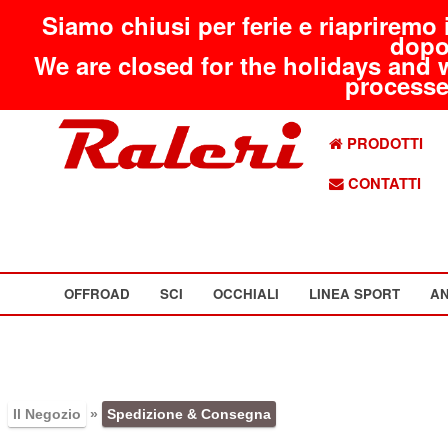
Siamo chiusi per ferie e riapriremo 
dopo
We are closed for the holidays and 
processed
PRODOTTI
CONTATTI
OFFROAD
SCI
OCCHIALI
LINEA SPORT
AN
Il Negozio
»
Spedizione & Consegna