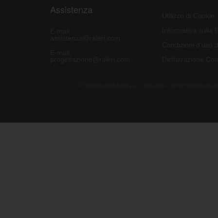
Assistenza
Utilizzo di Cookie
Informativa sulla 
E-mail:
assistenza@raleri.com
Condizioni d'uso d
E-mail:
progettazione@raleri.com
Dichiarazione Con
© Copyright 2008 Raleri s.r.l. - socio unico - SL Via Francesco de