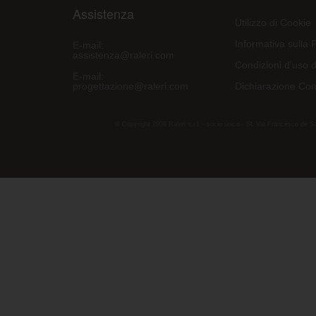
Assistenza
Utilizzo di Cookie
Informativa sulla 
E-mail:
assistenza@raleri.com
Condizioni d'uso d
E-mail:
progettazione@raleri.com
Dichiarazione Con
© Copyright 2008 Raleri s.r.l. - socio unico - SL Via Francesco de