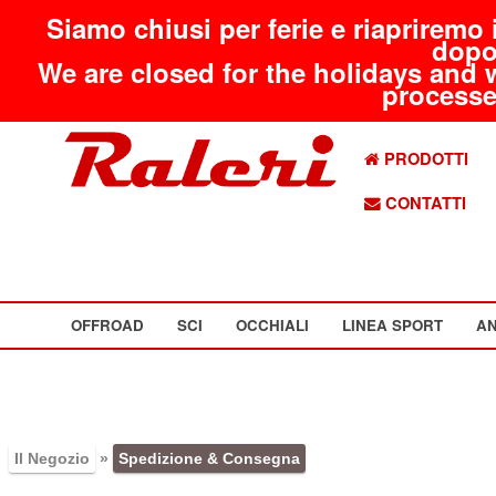
Siamo chiusi per ferie e riapriremo 
dopo
We are closed for the holidays and 
processed
PRODOTTI
CONTATTI
OFFROAD
SCI
OCCHIALI
LINEA SPORT
AN
Il Negozio
»
Spedizione & Consegna