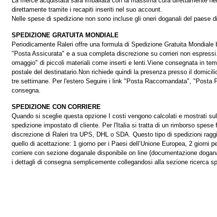
La merce acquistata sarà imballata con la massima cura direttamente nella
direttamente tramite i recapiti inseriti nel suo account.
Nelle spese di spedizione non sono incluse gli oneri doganali del paese d
SPEDIZIONE GRATUITA MONDIALE
Periodicamente Raleri offre una formula di Spedizione Gratuita Mondiale b
"Posta Assicurata" e a sua completa discrezione su corrieri non espressi.L
omaggio" di piccoli materiali come inserti e lenti.Viene consegnata in temp
postale del destinatario.Non richiede quindi la presenza presso il domici
tre settimane. Per l'estero Seguire i link "Posta Raccomandata", "Posta Pri
consegna.
SPEDIZIONE CON CORRIERE
Quando si sceglie questa opzione I costi vengono calcolati e mostrati sullo 
spedizione impostato dl cliente. Per l'Italia si tratta di un rimborso spese 
discrezione di Raleri tra UPS, DHL o SDA. Questo tipo di spedizioni ragg
quello di acettazione: 1 giorno per i Paesi dell’Unione Europea, 2 giorni 
corriere con sezione doganale disponibile on line (documentazione doganale 
i dettagli di consegna semplicemente collegandosi alla sezione ricerca sp