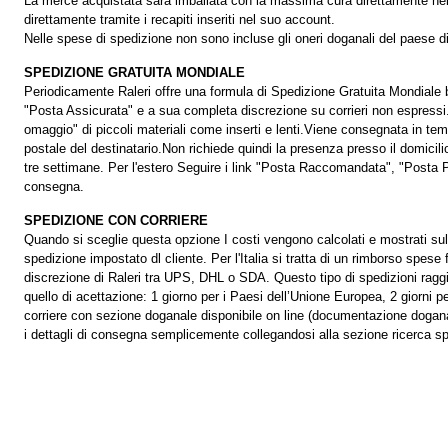
La merce acquistata sarà imballata con la massima cura direttamente nella
direttamente tramite i recapiti inseriti nel suo account.
Nelle spese di spedizione non sono incluse gli oneri doganali del paese d
SPEDIZIONE GRATUITA MONDIALE
Periodicamente Raleri offre una formula di Spedizione Gratuita Mondiale b
"Posta Assicurata" e a sua completa discrezione su corrieri non espressi.L
omaggio" di piccoli materiali come inserti e lenti.Viene consegnata in temp
postale del destinatario.Non richiede quindi la presenza presso il domici
tre settimane. Per l'estero Seguire i link "Posta Raccomandata", "Posta Pri
consegna.
SPEDIZIONE CON CORRIERE
Quando si sceglie questa opzione I costi vengono calcolati e mostrati sullo 
spedizione impostato dl cliente. Per l'Italia si tratta di un rimborso spese 
discrezione di Raleri tra UPS, DHL o SDA. Questo tipo di spedizioni ragg
quello di acettazione: 1 giorno per i Paesi dell’Unione Europea, 2 giorni 
corriere con sezione doganale disponibile on line (documentazione doganale 
i dettagli di consegna semplicemente collegandosi alla sezione ricerca sp