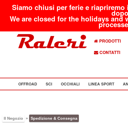
Siamo chiusi per ferie e riapriremo 
dopo
We are closed for the holidays and 
processed
PRODOTTI
CONTATTI
OFFROAD
SCI
OCCHIALI
LINEA SPORT
AN
Il Negozio
»
Spedizione & Consegna