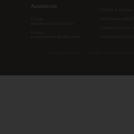
Assistenza
Utilizzo di Cookie
Informativa sulla 
E-mail:
assistenza@raleri.com
Condizioni d'uso d
E-mail:
progettazione@raleri.com
Dichiarazione Con
© Copyright 2008 Raleri s.r.l. - socio unico - SL Via Francesco de