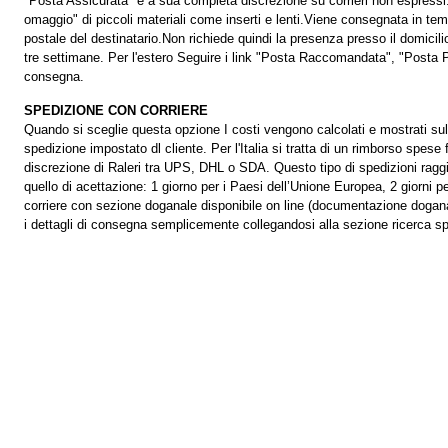
"Posta Assicurata" e a sua completa discrezione su corrieri non espressi.L
omaggio" di piccoli materiali come inserti e lenti.Viene consegnata in temp
postale del destinatario.Non richiede quindi la presenza presso il domici
tre settimane. Per l'estero Seguire i link "Posta Raccomandata", "Posta Pri
consegna.
SPEDIZIONE CON CORRIERE
Quando si sceglie questa opzione I costi vengono calcolati e mostrati sullo 
spedizione impostato dl cliente. Per l'Italia si tratta di un rimborso spese 
discrezione di Raleri tra UPS, DHL o SDA. Questo tipo di spedizioni ragg
quello di acettazione: 1 giorno per i Paesi dell’Unione Europea, 2 giorni 
corriere con sezione doganale disponibile on line (documentazione doganale 
i dettagli di consegna semplicemente collegandosi alla sezione ricerca sp