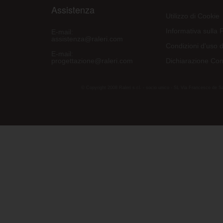
Assistenza
Utilizzo di Cookie
Informativa sulla 
E-mail:
assistenza@raleri.com
Condizioni d'uso d
E-mail:
progettazione@raleri.com
Dichiarazione Con
© Copyright 2008 Raleri s.r.l. - socio unico - SL Via Francesco de