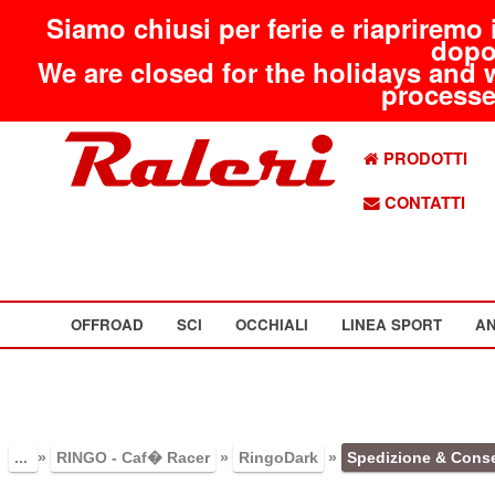
Siamo chiusi per ferie e riapriremo 
dopo
We are closed for the holidays and 
processed
PRODOTTI
CONTATTI
OFFROAD
SCI
OCCHIALI
LINEA SPORT
AN
...
»
RINGO - Caf� Racer
»
RingoDark
»
Spedizione & Cons