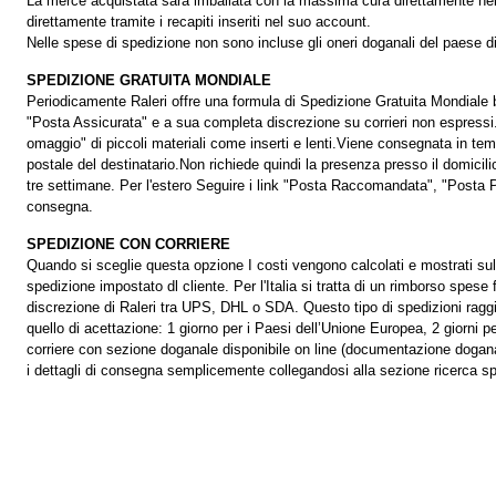
La merce acquistata sarà imballata con la massima cura direttamente nella
direttamente tramite i recapiti inseriti nel suo account.
Nelle spese di spedizione non sono incluse gli oneri doganali del paese d
SPEDIZIONE GRATUITA MONDIALE
Periodicamente Raleri offre una formula di Spedizione Gratuita Mondiale b
"Posta Assicurata" e a sua completa discrezione su corrieri non espressi.L
omaggio" di piccoli materiali come inserti e lenti.Viene consegnata in temp
postale del destinatario.Non richiede quindi la presenza presso il domici
tre settimane. Per l'estero Seguire i link "Posta Raccomandata", "Posta Pri
consegna.
SPEDIZIONE CON CORRIERE
Quando si sceglie questa opzione I costi vengono calcolati e mostrati sullo 
spedizione impostato dl cliente. Per l'Italia si tratta di un rimborso spese 
discrezione di Raleri tra UPS, DHL o SDA. Questo tipo di spedizioni ragg
quello di acettazione: 1 giorno per i Paesi dell’Unione Europea, 2 giorni 
corriere con sezione doganale disponibile on line (documentazione doganale 
i dettagli di consegna semplicemente collegandosi alla sezione ricerca sp