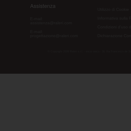
Assistenza
Utilizzo di Cookie
Informativa sulla 
E-mail:
assistenza@raleri.com
Condizioni d'uso d
E-mail:
progettazione@raleri.com
Dichiarazione Con
© Copyright 2008 Raleri s.r.l. - socio unico - SL Via Francesco de