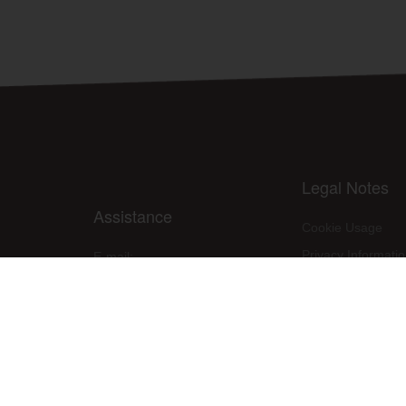
Legal Notes
Assistance
Cookie Usage
Privacy Informati
E-mail:
assistenza@raleri.com
Site use condition
E-mail:
progettazione@raleri.com
PPE Declaration 
© Copyright 2008 Raleri s.r.l. - socio unico - SL Via Francesco de