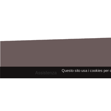
Questo sito usa i cookies per 
Assistenza
E-mail: assistenza@raleri.com
E-mail:
progettazione@raleri.com
© Copyright 2008 Raleri