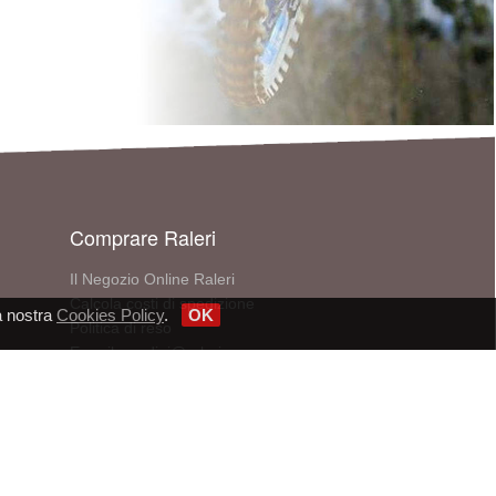
Comprare Raleri
Il Negozio Online Raleri
Calcola costi di spedizione
a nostra
Cookies Policy
.
OK
Politica di reso
E-mail: ordini@raleri.com
Telefono: +390510971315
Cerca un punto vendita
V - P.IVA/CF 02848021206