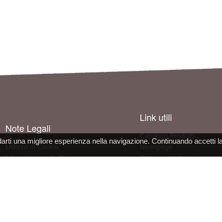
Link utili
Note Legali
Catalogo Prodotti
darti una migliore esperienza nella navigazione. Continuando accetti l
Utilizzo di Cookie
Newspage
Informativa sulla Privacy
Come contattarci
Condizioni d'uso del sito
Informazioni sull'azienda
Dichiarazione Conformità DPI
Lavora con noi
 s.r.l. - socio unico - SL Via Francesco de Sanctis 9g, 40133 Bologna, Italy - REA BO472160 - CS 30000 I