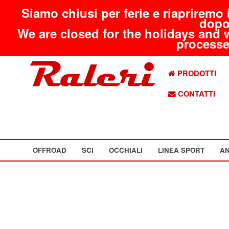
Siamo chiusi per ferie e riapriremo 
dopo
We are closed for the holidays and 
processed
PRODOTTI
CONTATTI
OFFROAD
SCI
OCCHIALI
LINEA SPORT
AN