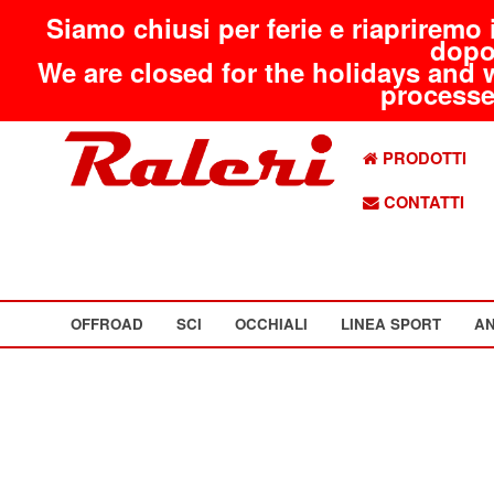
Siamo chiusi per ferie e riapriremo 
dopo
We are closed for the holidays and 
processed
PRODOTTI
CONTATTI
OFFROAD
SCI
OCCHIALI
LINEA SPORT
AN