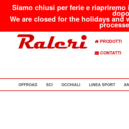
Siamo chiusi per ferie e riapriremo 
dopo
We are closed for the holidays and 
processed
PRODOTTI
CONTATTI
OFFROAD
SCI
OCCHIALI
LINEA SPORT
AN