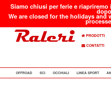
Siamo chiusi per ferie e riapriremo 
dopo
We are closed for the holidays and 
processed
PRODOTTI
CONTATTI
OFFROAD
SCI
OCCHIALI
LINEA SPORT
AN