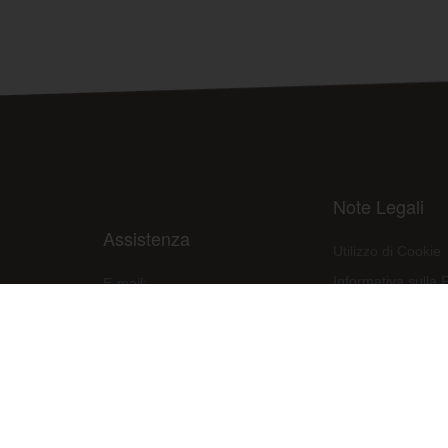
Note Legali
Assistenza
Utilizzo di Cookie
Informativa sulla 
E-mail:
assistenza@raleri.com
Condizioni d'uso d
E-mail:
progettazione@raleri.com
Dichiarazione Con
© Copyright 2008 Raleri s.r.l. - socio unico - SL Via Francesco de