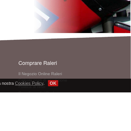
Comprare Raleri
Il Negozio Online Raleri
Calcola costi di spedizione
a nostra
Cookies Policy
.
OK
Politica di reso
E-mail: ordini@raleri.com
Telefono: +390510971315
Cerca un punto vendita
V - P.IVA/CF 02848021206