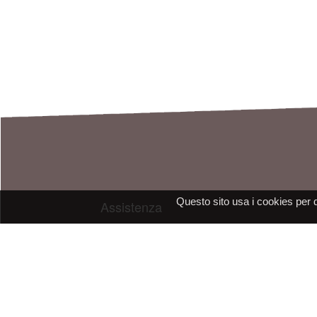
Questo sito usa i cookies per 
Assistenza
E-mail: assistenza@raleri.com
E-mail:
progettazione@raleri.com
© Copyright 2008 Raleri