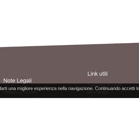
Link utili
Note Legali
Catalogo Prodotti
darti una migliore esperienza nella navigazione. Continuando accetti l
Utilizzo di Cookie
Newspage
Informativa sulla Privacy
Come contattarci
Condizioni d'uso del sito
Informazioni sull'azienda
Dichiarazione Conformità DPI
Lavora con noi
 s.r.l. - socio unico - SL Via Francesco de Sanctis 9g, 40133 Bologna, Italy - REA BO472160 - CS 30000 I