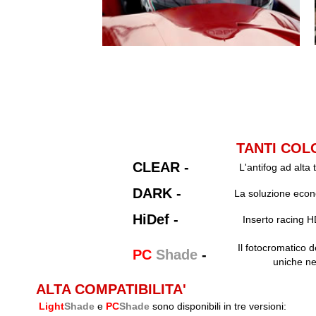
TANTI COLO
CLEAR -
L'antifog ad alta
DARK -
La soluzione econo
HiDef -
Inserto racing H
Il fotocromatico d
PC
Shade
-
uniche ne
ALTA COMPATIBILITA'
Light
Shade
e
PC
Shade
sono disponibili in tre versioni: