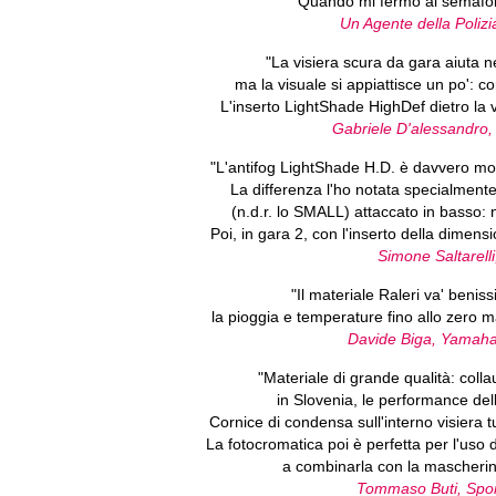
"Quando mi fermo al semaforo
Un Agente della Poliz
"La visiera scura da gara aiuta ne
ma la visuale si appiattisce un po': co
L'inserto LightShade HighDef dietro la vi
Gabriele D'alessandr
"L'antifog LightShade H.D. è davvero mol
La differenza l'ho notata specialment
(n.d.r. lo SMALL) attaccato in basso: n
Poi, in gara 2, con l'inserto della dimens
Simone Saltarell
"Il materiale Raleri va' benis
la pioggia e temperature fino allo zer
Davide Biga, Yamaha 
"Materiale di grande qualità: colla
in Slovenia, le performance de
Cornice di condensa sull'interno visiera tu
La fotocromatica poi è perfetta per l'uso 
a combinarla con la mascherina 
Tommaso Buti, Sport