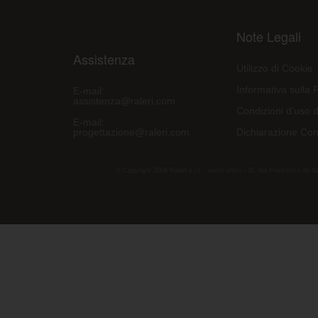
Note Legali
Assistenza
Utilizzo di Cookie
Informativa sulla 
E-mail:
assistenza@raleri.com
Condizioni d'uso d
E-mail:
progettazione@raleri.com
Dichiarazione Con
© Copyright 2008 Raleri s.r.l. - socio unico - SL Via Francesco de