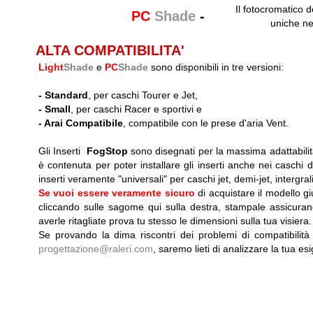
Il fotocromatico d
PC
Shade
-
uniche ne
ALTA COMPATIBILITA'
Light
Shade
e
PC
Shade
sono disponibili in tre versioni:
-
Standard
, per caschi Tourer e Jet,
-
Small
, per caschi Racer e sportivi e
-
Arai Compatibile
, compatibile con le prese d'aria Vent.
Gli Inserti
FogStop
sono disegnati per la massima adattabilit
è contenuta per poter installare gli inserti anche nei caschi dot
inserti veramente "universali" per caschi jet, demi-jet, intergrali, 
Se vuoi essere veramente sicuro
di acquistare il modello g
cliccando sulle sagome qui sulla destra, stampale assicuran
averle ritagliate prova tu stesso le dimensioni sulla tua visiera.
Se provando la dima riscontri dei problemi di compatibilità
progettazione@raleri.com
, saremo lieti di analizzare la tua es