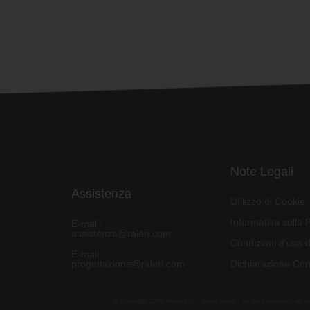
Note Legali
Assistenza
Utilizzo di Cookie
Informativa sulla 
E-mail:
assistenza@raleri.com
Condizioni d'uso d
E-mail:
progettazione@raleri.com
Dichiarazione Con
© Copyright 2008 Raleri s.r.l. - socio unico - SL Via Francesco de