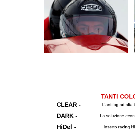
TANTI COLO
CLEAR -
L'antifog ad alta
DARK -
La soluzione econo
HiDef -
Inserto racing H