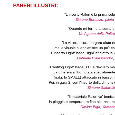
PARERI ILLUSTRI:
"L'inserto Raleri è la prima sol
Simone Bertazzo, pilota 
"Quando mi fermo al semaforo
Un Agente della Poliz
"La visiera scura da gara aiuta ne
ma la visuale si appiattisce un po': co
L'inserto LightShade HighDef dietro la vi
Gabriele D'alessandr
"L'antifog LightShade H.D. è davvero mol
La differenza l'ho notata specialment
(n.d.r. lo SMALL) attaccato in basso: n
Poi, in gara 2, con l'inserto della dimens
Simone Saltarell
"Il materiale Raleri va' benis
la pioggia e temperature fino allo zer
Davide Biga, Yamaha 