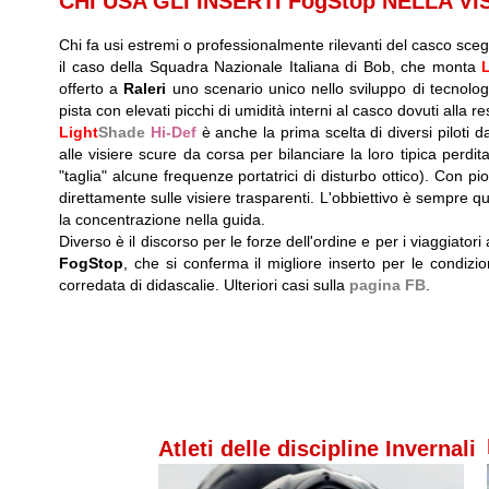
CHI USA GLI INSERTI FogStop NELLA V
Chi fa usi estremi o professionalmente rilevanti del casco scegli
il caso della Squadra Nazionale Italiana di Bob, che monta
offerto a
Raleri
uno scenario unico nello sviluppo di tecnologi
pista con elevati picchi di umidità interni al casco dovuti alla re
Light
Shade
Hi-Def
è anche la prima scelta di diversi piloti 
alle visiere scure da corsa per bilanciare la loro tipica perdit
"taglia" alcune frequenze portatrici di disturbo ottico). Con p
direttamente sulle visiere trasparenti. L'obbiettivo è sempre que
la concentrazione nella guida.
Diverso è il discorso per le forze dell'ordine e per i viaggiator
FogStop
, che si conferma il migliore inserto per le condizion
corredata di didascalie. Ulteriori casi sulla
pagina FB
.
Atleti delle discipline Invernali