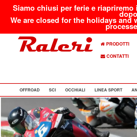
Siamo chiusi per ferie e riapriremo 
dopo
We are closed for the holidays and 
processed
PRODOTTI
CONTATTI
OFFROAD
SCI
OCCHIALI
LINEA SPORT
AN