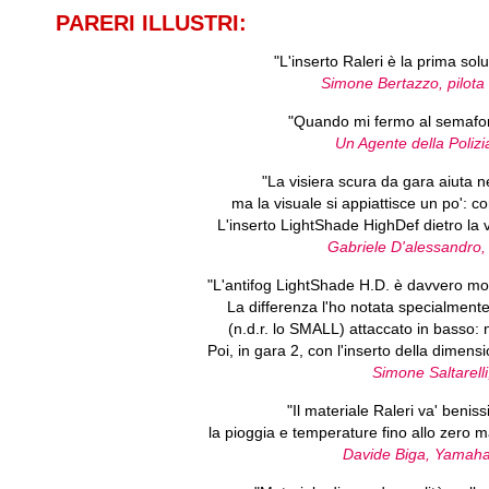
PARERI ILLUSTRI:
"L'inserto Raleri è la prima sol
Simone Bertazzo, pilota 
"Quando mi fermo al semaforo
Un Agente della Poliz
"La visiera scura da gara aiuta ne
ma la visuale si appiattisce un po': co
L'inserto LightShade HighDef dietro la vi
Gabriele D'alessandr
"L'antifog LightShade H.D. è davvero mol
La differenza l'ho notata specialment
(n.d.r. lo SMALL) attaccato in basso: n
Poi, in gara 2, con l'inserto della dimens
Simone Saltarell
"Il materiale Raleri va' benis
la pioggia e temperature fino allo zer
Davide Biga, Yamaha 