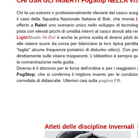
CHI USA GLI INSERTI FogStop NELLA V
Chi fa usi estremi o professionalmente rilevanti del casco scegli
il caso della Squadra Nazionale Italiana di Bob, che monta
offerto a
Raleri
uno scenario unico nello sviluppo di tecnologi
pista con elevati picchi di umidità interni al casco dovuti alla re
Light
Shade
Hi-Def
è anche la prima scelta di diversi piloti 
alle visiere scure da corsa per bilanciare la loro tipica perdit
"taglia" alcune frequenze portatrici di disturbo ottico). Con p
direttamente sulle visiere trasparenti. L'obbiettivo è sempre que
la concentrazione nella guida.
Diverso è il discorso per le forze dell'ordine e per i viaggiator
FogStop
, che si conferma il migliore inserto per le condizion
corredata di didascalie. Ulteriori casi sulla
pagina FB
.
Atleti delle discipline Invernali