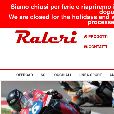
Siamo chiusi per ferie e riapriremo 
dopo
We are closed for the holidays and 
processed
PRODOTTI
CONTATTI
OFFROAD
SCI
OCCHIALI
LINEA SPORT
AN