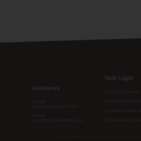
Note Legali
Assistenza
Utilizzo di Cookie
Informativa sulla 
E-mail:
assistenza@raleri.com
Condizioni d'uso d
E-mail:
progettazione@raleri.com
Dichiarazione Con
© Copyright 2008 Raleri s.r.l. - socio unico - SL Via Francesco de