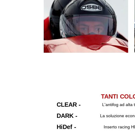
TANTI COLO
CLEAR -
L'antifog ad alta
DARK -
La soluzione econo
HiDef -
Inserto racing H