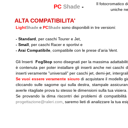
Il fotocromatico d
PC
Shade
-
uniche ne
ALTA COMPATIBILITA'
Light
Shade
e
PC
Shade
sono disponibili in tre versioni:
-
Standard
, per caschi Tourer e Jet,
-
Small
, per caschi Racer e sportivi e
-
Arai Compatibile
, compatibile con le prese d'aria Vent.
Gli Inserti
FogStop
sono disegnati per la massima adattabilit
è contenuta per poter installare gli inserti anche nei caschi dot
inserti veramente "universali" per caschi jet, demi-jet, intergrali, 
Se vuoi essere veramente sicuro
di acquistare il modello g
cliccando sulle sagome qui sulla destra, stampale assicuran
averle ritagliate prova tu stesso le dimensioni sulla tua visiera.
Se provando la dima riscontri dei problemi di compatibilità
progettazione@raleri.com
, saremo lieti di analizzare la tua es