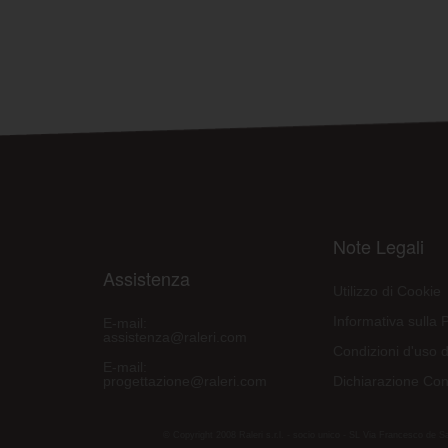
Note Legali
Assistenza
Utilizzo di Cookie
Informativa sulla 
E-mail:
assistenza@raleri.com
Condizioni d'uso d
E-mail:
progettazione@raleri.com
Dichiarazione Con
© Copyright 2008 Raleri s.r.l. - socio unico - SL Via Francesco de