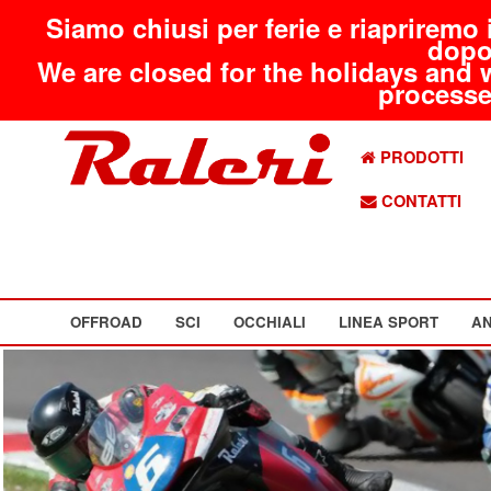
Siamo chiusi per ferie e riapriremo 
dopo
We are closed for the holidays and 
processed
PRODOTTI
CONTATTI
OFFROAD
SCI
OCCHIALI
LINEA SPORT
AN