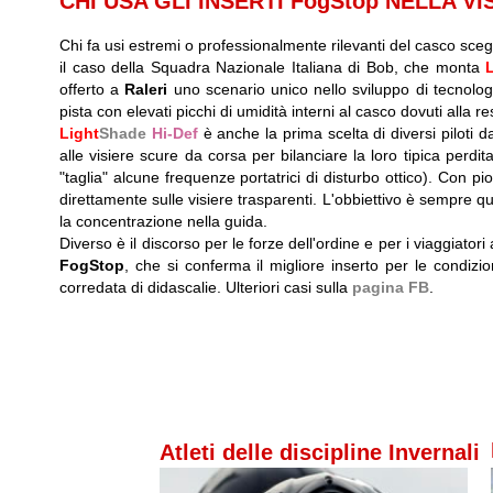
CHI USA GLI INSERTI FogStop NELLA V
Chi fa usi estremi o professionalmente rilevanti del casco scegli
il caso della Squadra Nazionale Italiana di Bob, che monta
offerto a
Raleri
uno scenario unico nello sviluppo di tecnologi
pista con elevati picchi di umidità interni al casco dovuti alla re
Light
Shade
Hi-Def
è anche la prima scelta di diversi piloti 
alle visiere scure da corsa per bilanciare la loro tipica perdit
"taglia" alcune frequenze portatrici di disturbo ottico). Con p
direttamente sulle visiere trasparenti. L'obbiettivo è sempre que
la concentrazione nella guida.
Diverso è il discorso per le forze dell'ordine e per i viaggiator
FogStop
, che si conferma il migliore inserto per le condizion
corredata di didascalie. Ulteriori casi sulla
pagina FB
.
Atleti delle discipline Invernali