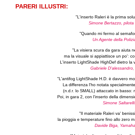
PARERI ILLUSTRI:
"L'inserto Raleri è la prima sol
Simone Bertazzo, pilota 
"Quando mi fermo al semaforo
Un Agente della Poliz
"La visiera scura da gara aiuta ne
ma la visuale si appiattisce un po': co
L'inserto LightShade HighDef dietro la vi
Gabriele D'alessandr
"L'antifog LightShade H.D. è davvero mol
La differenza l'ho notata specialment
(n.d.r. lo SMALL) attaccato in basso: n
Poi, in gara 2, con l'inserto della dimens
Simone Saltarell
"Il materiale Raleri va' benis
la pioggia e temperature fino allo zer
Davide Biga, Yamaha 