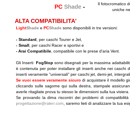
Il fotocromatico d
PC
Shade
-
uniche ne
ALTA COMPATIBILITA'
Light
Shade
e
PC
Shade
sono disponibili in tre versioni:
-
Standard
, per caschi Tourer e Jet,
-
Small
, per caschi Racer e sportivi e
-
Arai Compatibile
, compatibile con le prese d'aria Vent.
Gli Inserti
FogStop
sono disegnati per la massima adattabilit
è contenuta per poter installare gli inserti anche nei caschi dot
inserti veramente "universali" per caschi jet, demi-jet, intergrali, 
Se vuoi essere veramente sicuro
di acquistare il modello g
cliccando sulle sagome qui sulla destra, stampale assicuran
averle ritagliate prova tu stesso le dimensioni sulla tua visiera.
Se provando la dima riscontri dei problemi di compatibilità
progettazione@raleri.com
, saremo lieti di analizzare la tua es