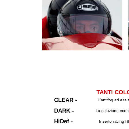
TANTI COLO
CLEAR -
L'antifog ad alta
DARK -
La soluzione econo
HiDef -
Inserto racing H