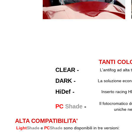
TANTI COLO
CLEAR -
L'antifog ad alta
DARK -
La soluzione econo
HiDef -
Inserto racing H
Il fotocromatico d
PC
Shade
-
uniche ne
ALTA COMPATIBILITA'
Light
Shade
e
PC
Shade
sono disponibili in tre versioni: