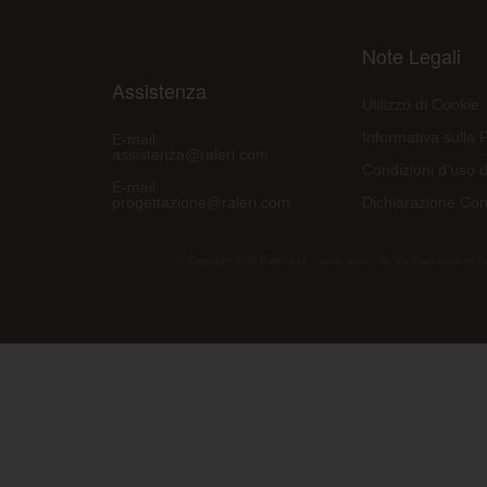
Note Legali
Assistenza
Utilizzo di Cookie
Informativa sulla 
E-mail:
assistenza@raleri.com
Condizioni d'uso d
E-mail:
progettazione@raleri.com
Dichiarazione Con
© Copyright 2008 Raleri s.r.l. - socio unico - SL Via Francesco de