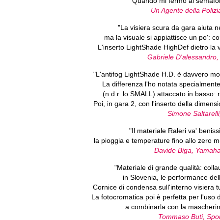
"Quando mi fermo al semaforo
Un Agente della Poliz
"La visiera scura da gara aiuta ne
ma la visuale si appiattisce un po': co
L'inserto LightShade HighDef dietro la vi
Gabriele D'alessandr
"L'antifog LightShade H.D. è davvero mol
La differenza l'ho notata specialment
(n.d.r. lo SMALL) attaccato in basso: n
Poi, in gara 2, con l'inserto della dimens
Simone Saltarell
"Il materiale Raleri va' benis
la pioggia e temperature fino allo zer
Davide Biga, Yamaha 
"Materiale di grande qualità: colla
in Slovenia, le performance de
Cornice di condensa sull'interno visiera tu
La fotocromatica poi è perfetta per l'uso 
a combinarla con la mascherina 
Tommaso Buti, Sport