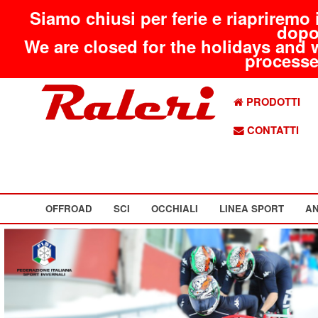
Siamo chiusi per ferie e riapriremo 
dopo
We are closed for the holidays and 
processed
PRODOTTI
CONTATTI
OFFROAD
SCI
OCCHIALI
LINEA SPORT
AN