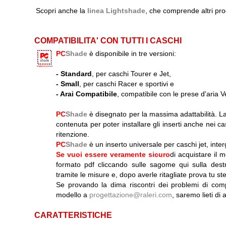
Scopri anche la
linea Lightshade
, che comprende altri pro
COMPATIBILITA' CON TUTTI I CASCHI
PC
Shade
è disponibile in tre versioni:
-
Standard
, per caschi Tourer e Jet,
-
Small
, per caschi Racer e sportivi e
-
Arai Compatibile
, compatibile con le prese d'aria V
PC
Shade
è disegnato per la massima adattabilità. La
contenuta per poter installare gli inserti anche nei cas
ritenzione.
PC
Shade
è un inserto universale per caschi jet, intergra
Se vuoi essere veramente sicuro
di acquistare il 
formato pdf cliccando sulle sagome qui sulla dest
tramite le misure e, dopo averle ritagliate prova tu ste
Se provando la dima riscontri dei problemi di compa
modello a
progettazione@raleri.com
, saremo lieti di
CARATTERISTICHE