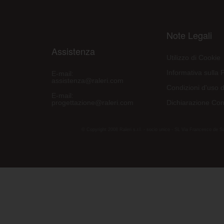
Note Legali
Assistenza
Utilizzo di Cookie
Informativa sulla 
E-mail:
assistenza@raleri.com
Condizioni d'uso d
E-mail:
progettazione@raleri.com
Dichiarazione Con
© Copyright 2008 Raleri s.r.l. - socio unico - SL Via Francesco de