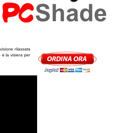
isione rilassata
e
è la visiera per