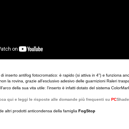
di inserto antifog fotocromatico: è rapido (si attiva in 4") e funziona anch
non la rovina, grazie all'esclusivo adesivo delle guarnizioni Raleri traspa
l'arco della sua vita utile: l'inserto è infatti dotato del sistema ColorM
licca qui e leggi le risposte alle domande più frequenti su
PC
Shade
e altri prodotti anticondensa della famiglia
FogStop