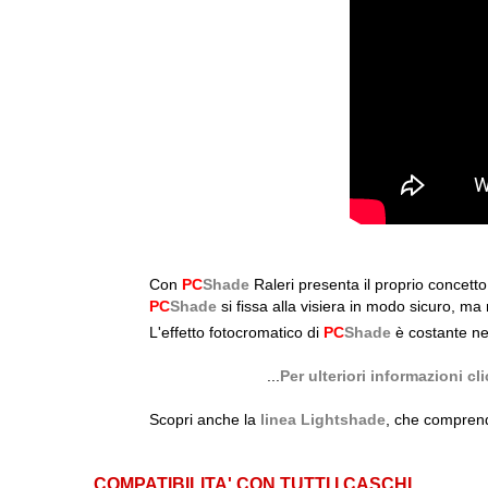
Con
PC
Shade
Raleri presenta il proprio concetto 
PC
Shade
si fissa alla visiera in modo sicuro, ma 
L'effetto fotocromatico di
PC
Shade
è costante nel
...
Per ulteriori informazioni c
Scopri anche la
linea Lightshade
, che comprend
COMPATIBILITA' CON TUTTI I CASCHI