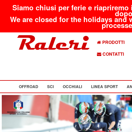
Siamo chiusi per ferie e riapriremo 
dopo
We are closed for the holidays and 
processed
PRODOTTI
CONTATTI
OFFROAD
SCI
OCCHIALI
LINEA SPORT
AN