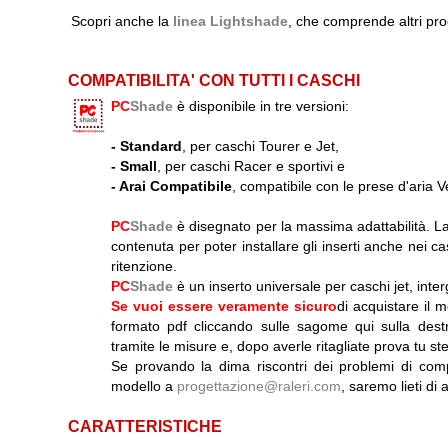
Scopri anche la
linea Lightshade
, che comprende altri pro
COMPATIBILITA' CON TUTTI I CASCHI
PC
Shade
è disponibile in tre versioni:
-
Standard
, per caschi Tourer e Jet,
-
Small
, per caschi Racer e sportivi e
-
Arai Compatibile
, compatibile con le prese d'aria V
PC
Shade
è disegnato per la massima adattabilità. La
contenuta per poter installare gli inserti anche nei cas
ritenzione.
PC
Shade
è un inserto universale per caschi jet, intergra
Se vuoi essere veramente sicuro
di acquistare il 
formato pdf cliccando sulle sagome qui sulla dest
tramite le misure e, dopo averle ritagliate prova tu ste
Se provando la dima riscontri dei problemi di compa
modello a
progettazione@raleri.com
, saremo lieti di
CARATTERISTICHE