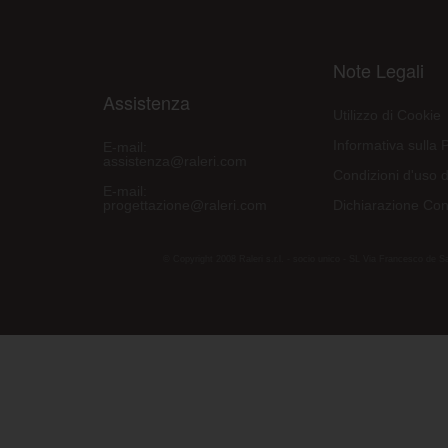
Note Legali
Assistenza
Utilizzo di Cookie
Informativa sulla 
E-mail:
assistenza@raleri.com
Condizioni d'uso d
E-mail:
progettazione@raleri.com
Dichiarazione Con
© Copyright 2008 Raleri s.r.l. - socio unico - SL Via Francesco de