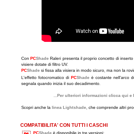
Con
PC
Shade
Raleri presenta il proprio concetto di inserto 
visiere dotate di filtro UV.
PC
Shade
si fissa alla visiera in modo sicuro, ma non la rovi
L'effetto fotocromatico di
PC
Shade
è costante nell'arco de
segnala quando inizia il suo decadimento.
...
Per ulteriori informazioni clicca qui 
Scopri anche la
linea Lightshade
, che comprende altri pro
COMPATIBILITA' CON TUTTI I CASCHI
PC
Shade
è disponibile in tre versioni: