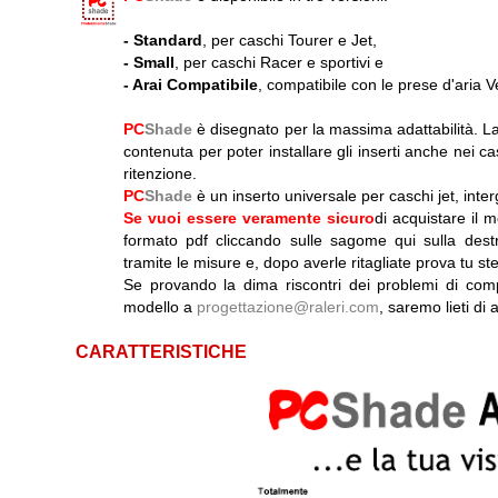
-
Standard
, per caschi Tourer e Jet,
-
Small
, per caschi Racer e sportivi e
-
Arai Compatibile
, compatibile con le prese d'aria V
PC
Shade
è disegnato per la massima adattabilità. La
contenuta per poter installare gli inserti anche nei cas
ritenzione.
PC
Shade
è un inserto universale per caschi jet, intergra
Se vuoi essere veramente sicuro
di acquistare il 
formato pdf cliccando sulle sagome qui sulla dest
tramite le misure e, dopo averle ritagliate prova tu ste
Se provando la dima riscontri dei problemi di compa
modello a
progettazione@raleri.com
, saremo lieti di
CARATTERISTICHE