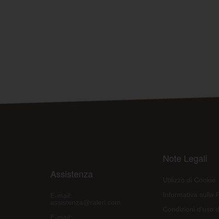
Note Legali
Assistenza
Utilizzo di Cookie
Informativa sulla 
E-mail:
assistenza@raleri.com
Condizioni d'uso d
E-mail: