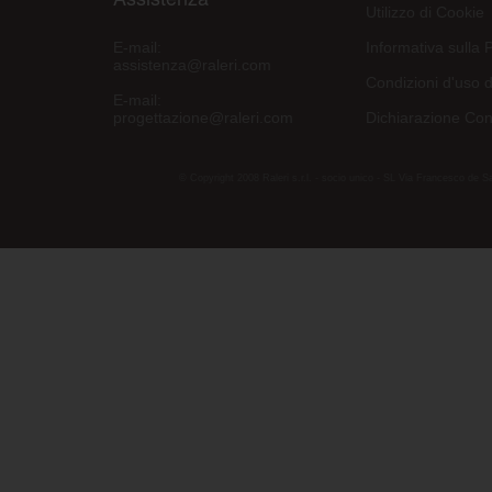
Utilizzo di Cookie
E-mail:
Informativa sulla 
assistenza@raleri.com
Condizioni d'uso d
E-mail:
progettazione@raleri.com
Dichiarazione Con
© Copyright 2008 Raleri s.r.l. - socio unico - SL Via Francesco de