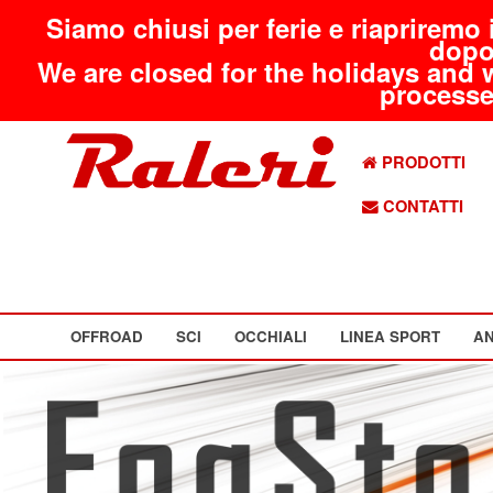
Siamo chiusi per ferie e riapriremo 
dopo
We are closed for the holidays and 
processed
PRODOTTI
CONTATTI
OFFROAD
SCI
OCCHIALI
LINEA SPORT
AN