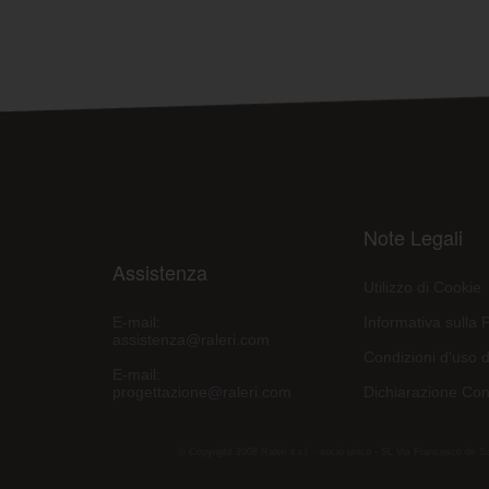
Note Legali
Assistenza
Utilizzo di Cookie
E-mail:
Informativa sulla 
assistenza@raleri.com
Condizioni d'uso d
E-mail:
progettazione@raleri.com
Dichiarazione Con
© Copyright 2008 Raleri s.r.l. - socio unico - SL Via Francesco de