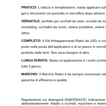
PRATICO:
L'utilizzo è semplicissimo, basta applicare sull
gel e rimuoverlo col pannetto in microfibra dopo almeno 4
VERSATILE:
perfetto per occhiali da vista, occhiali da
snorkeling, occhialini da nuoto, visiere protettive, visiere
ottica.
COMPLETO:
Il Gel Antiappannante Raleri da 10Gr è com
posto sulla punta dell'applicatore e di un panno in microf
prodotto dalle lenti. Non avrai bisogno di altro.
LUNGA DURATA:
Basta un'applicazione e i vostri occhi
tutto il giorno.
MARCHIO:
Il Marchio Raleri è da sempre conosciuto ne
garanzia di efficienza e qualità.
Regolamento sui detergenti (648/2004/CE) Indicazione del
abbondantemente. Adatto a occhiali, maschere e visiere d