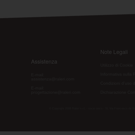
Note Legali
Assistenza
Utilizzo di Cookie
Informativa sulla 
E-mail:
assistenza@raleri.com
Condizioni d'uso d
E-mail:
progettazione@raleri.com
Dichiarazione Con
© Copyright 2008 Raleri s.r.l. - socio unico - SL Via Francesco de