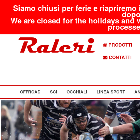
Siamo chiusi per ferie e riapriremo 
dopo
We are closed for the holidays and 
processed
PRODOTTI
CONTATTI
OFFROAD
SCI
OCCHIALI
LINEA SPORT
AN