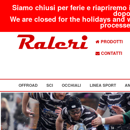
Siamo chiusi per ferie e riapriremo 
dopo
We are closed for the holidays and 
processed
PRODOTTI
CONTATTI
OFFROAD
SCI
OCCHIALI
LINEA SPORT
AN