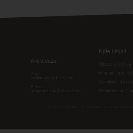
Note Legali
Assistenza
Utilizzo di Cookie
Informativa sulla 
E-mail:
assistenza@raleri.com
Condizioni d'uso d
E-mail:
progettazione@raleri.com
Dichiarazione Con
© Copyright 2008 Raleri s.r.l. - socio unico - SL Via Francesco de