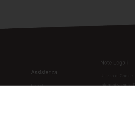
Note Legali
Assistenza
Utilizzo di Cookie
Informativa sulla 
E-mail:
assistenza@raleri.com
Condizioni d'uso d
E-mail:
progettazione@raleri.com
Dichiarazione Con
© Copyright 2008 Raleri s.r.l. - socio unico - SL Via Francesco de