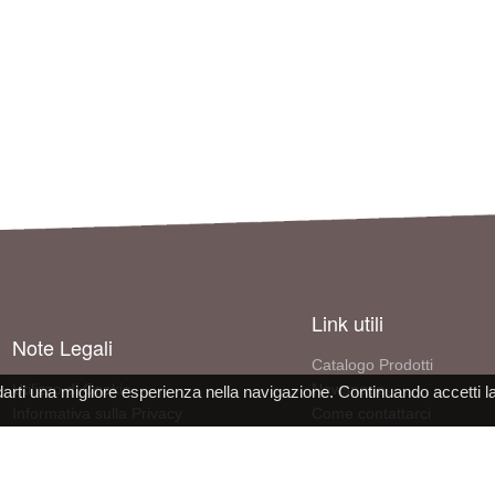
Link utili
Note Legali
Catalogo Prodotti
Utilizzo di Cookie
Newspage
darti una migliore esperienza nella navigazione. Continuando accetti l
Informativa sulla Privacy
Come contattarci
Condizioni d'uso del sito
Informazioni sull'azienda
Dichiarazione Conformità DPI
Lavora con noi