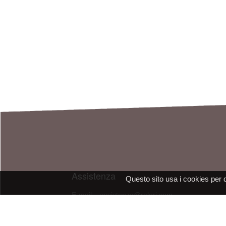
Assistenza
Questo sito usa i cookies per 
E-mail: assistenza@raleri.com
E-mail:
progettazione@raleri.com