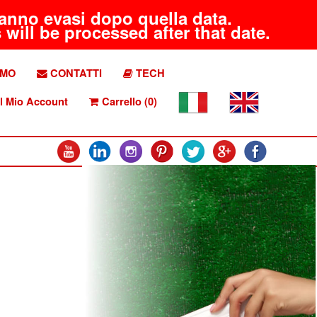
aranno evasi dopo quella data.
will be processed after that date.
AMO
CONTATTI
TECH
l Mio Account
Carrello (0)