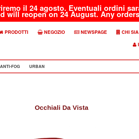
riremo il 24 agosto. Eventuali ordini s
d will reopen on 24 August. Any orders 
PRODOTTI
NEGOZIO
NEWSPAGE
CHI SI
I
ANTI-FOG
URBAN
Occhiali Da Vista