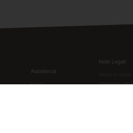
Note Legali
Assistenza
Utilizzo di Cookie
Informativa sulla 
E-mail:
assistenza@raleri.com
Condizioni d'uso d
E-mail:
progettazione@raleri.com
Dichiarazione Con
© Copyright 2008 Raleri s.r.l. - socio unico - SL Via Francesco de