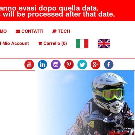
aranno evasi dopo quella data.
will be processed after that date.
AMO
CONTATTI
TECH
l Mio Account
Carrello (0)