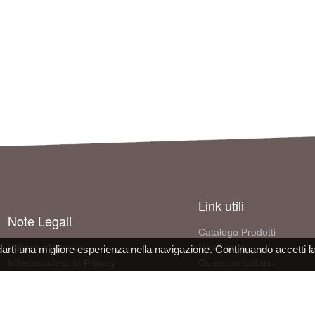
Link utili
Note Legali
Catalogo Prodotti
Utilizzo di Cookie
Newspage
darti una migliore esperienza nella navigazione. Continuando accetti l
Informativa sulla Privacy
Come contattarci
Condizioni d'uso del sito
Informazioni sull'azienda
Dichiarazione Conformità DPI
Lavora con noi