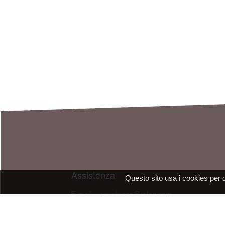
Assistenza
Questo sito usa i cookies per 
E-mail: assistenza@raleri.com
E-mail:
progettazione@raleri.com