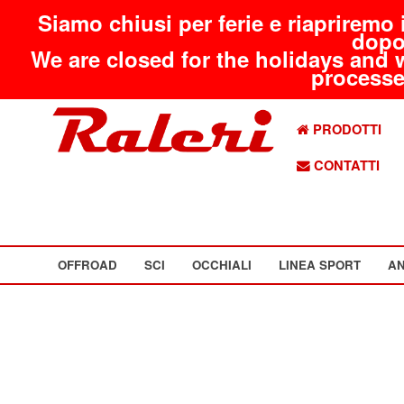
Siamo chiusi per ferie e riapriremo 
dopo
We are closed for the holidays and 
processed
PRODOTTI
CONTATTI
OFFROAD
SCI
OCCHIALI
LINEA SPORT
AN