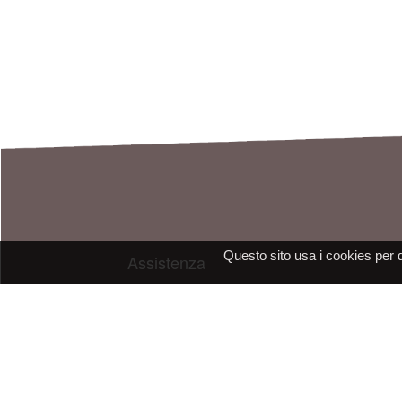
Questo sito usa i cookies per 
Assistenza
E-mail: assistenza@raleri.com
E-mail:
progettazione@raleri.com
© Copyright 2008 Raleri