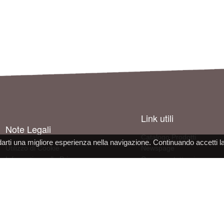
Link utili
Note Legali
Catalogo Prodotti
darti una migliore esperienza nella navigazione. Continuando accetti l
Utilizzo di Cookie
Newspage
Informativa sulla Privacy
Come contattarci
Condizioni d'uso del sito
Informazioni sull'azienda
Dichiarazione Conformità DPI
Lavora con noi
 s.r.l. - socio unico - SL Via Francesco de Sanctis 9g, 40133 Bologna, Italy - REA BO472160 - CS 30000 I