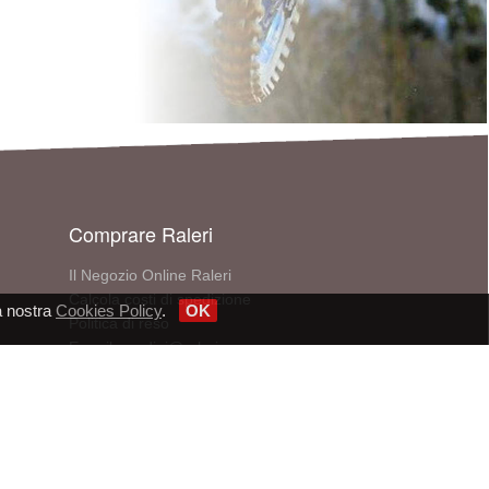
Comprare Raleri
Il Negozio Online Raleri
Calcola costi di spedizione
a nostra
Cookies Policy
.
OK
Politica di reso
E-mail: ordini@raleri.com
Telefono: +390510971315
Cerca un punto vendita
V - P.IVA/CF 02848021206