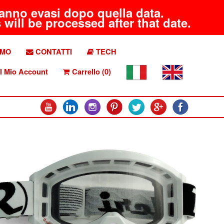
aranno evasi dopo quella data.
will be processed after that date.
AMO
CONTATTI
TECH
l Mio Account
Carrello (0)