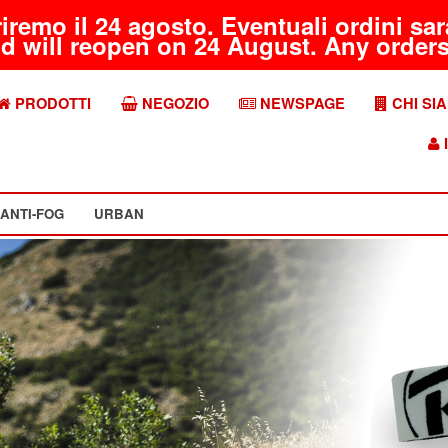
riremo il 24 agosto. Eventuali ordini s
d will reopen on 24 August. Any orders 
PRODOTTI
NEGOZIO
NEWSPAGE
CHI SI
I
ANTI-FOG
URBAN